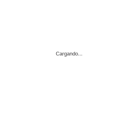
Cargando...
Llom curat